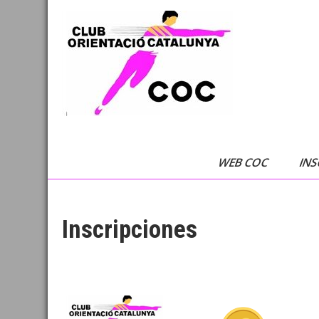
Saltar
al
contenido
Club Orientació
C.O.C
Cataluña
WEB COC
INS
Inscripciones