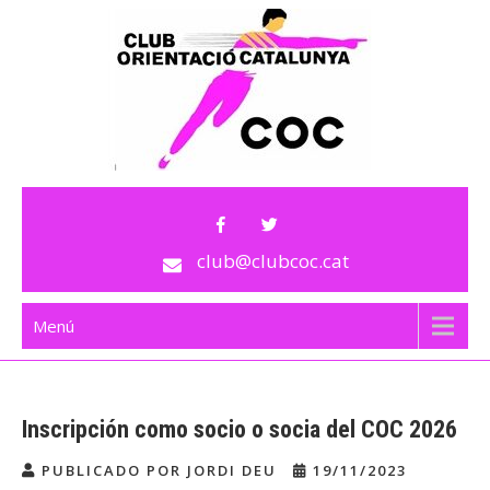
Saltar
al
contenido
Club Orientació Cataluña
C.O.C
club@clubcoc.cat
Menú
Inscripción como socio o socia del COC 2026
PUBLICADO POR JORDI DEU
19/11/2023